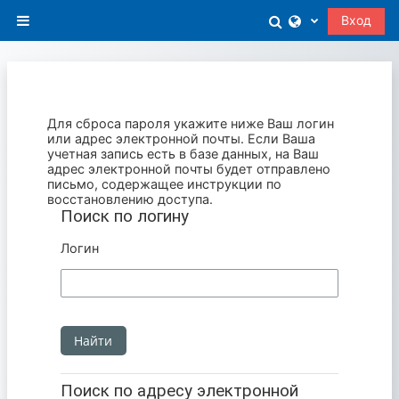
Перейти к основному содержанию
Изменить данн
Вход
Боковая панель
Для сброса пароля укажите ниже Ваш логин
или адрес электронной почты. Если Ваша
учетная запись есть в базе данных, на Ваш
адрес электронной почты будет отправлено
письмо, содержащее инструкции по
восстановлению доступа.
Поиск по логину
Поиск по логину
Логин
Поиск по адресу электронной почты
Поиск по адресу электронной